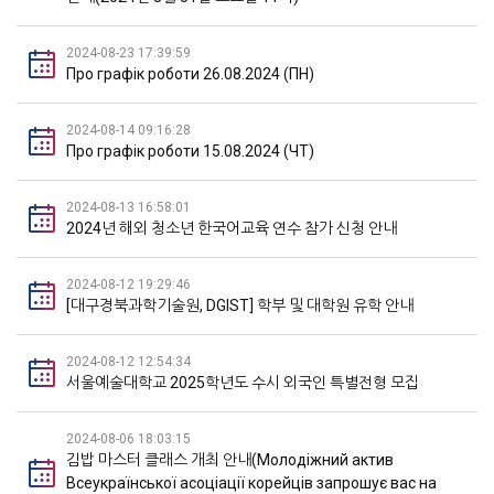
2024-08-23 17:39:59
Про графік роботи 26.08.2024 (ПН)
2024-08-14 09:16:28
Про графік роботи 15.08.2024 (ЧТ)
2024-08-13 16:58:01
2024년 해외 청소년 한국어교육 연수 참가 신청 안내
2024-08-12 19:29:46
[대구경북과학기술원, DGIST] 학부 및 대학원 유학 안내
2024-08-12 12:54:34
서울예술대학교 2025학년도 수시 외국인 특별전형 모집
2024-08-06 18:03:15
김밥 마스터 클래스 개최 안내(Молодіжний актив
Всеукраїнської асоціації корейців запрошує вас на