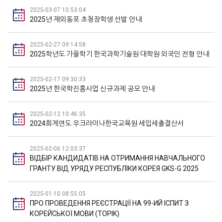
2025-03-07 10:53:04
2025년 재외동포 초청장학생 선발 안내
2025-02-27 09:14:58
2025학년도 가을학기 한국과학기술원 대학원 외국인 전형 안내
2025-02-17 09:30:33
2025년 한국학진흥사업 신규과제 공모 안내
2025-02-12 10:46:35
2024회계연도 우크라이나한국교육원 세입세출결산서
2025-02-06 12:03:37
ВІДБІР КАНДИДАТІВ НА ОТРИМАННЯ НАВЧАЛЬНОГО
ГРАНТУ ВІД УРЯДУ РЕСПУБЛІКИ КОРЕЯ GKS-G 2025
2025-01-10 08:55:05
ПРО ПРОВЕДЕННЯ РЕЄСТРАЦІЇ НА 99-ИЙ ІСПИТ З
КОРЕЙСЬКОЇ МОВИ (TOPIK)