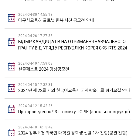
2024-04-30 14:55:13
대구시교육청 글로벌 한복 사진 공모전 안내
2024-04-26 17:27:38
ВІДБІР КАНДИДАТІВ НА ОТРИМАННЯ НАВЧАЛЬНОГО
ГРАНТУ ВІД УРЯДУ РЕСПУБЛІКИ КОРЕЯ GKS IRTS 2024
2024-04-19 17:59:03
한글페스트 2024 영상공모전
2024-04-15 17:32:31
2024년 제 22회 재외 한국어교육자 국제학술대회 참가모집 안내
2024-04-12 15:42:26
Про проведення 93-го іспиту ТОРІК (загальні інструкції)
2024-04-10 16:13:42
2024 정부초청 외국인 대학원 장학생 선발 1차 전형(공관 전형)