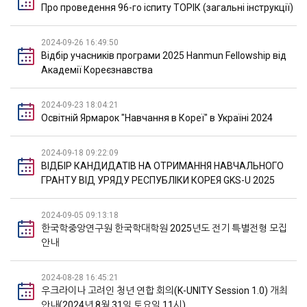
Про проведення 96-го іспиту ТОРІК (загальні інструкції)
2024-09-26 16:49:50
Відбір учасників програми 2025 Hanmun Fellowship від
Академії Кореєзнавства
2024-09-23 18:04:21
Освітній Ярмарок "Навчання в Кореї" в Україні 2024
2024-09-18 09:22:09
ВІДБІР КАНДИДАТІВ НА ОТРИМАННЯ НАВЧАЛЬНОГО
ГРАНТУ ВІД УРЯДУ РЕСПУБЛІКИ КОРЕЯ GKS-U 2025
2024-09-05 09:13:18
한국학중앙연구원 한국학대학원 2025년도 전기 특별전형 모집
안내
2024-08-28 16:45:21
우크라이나 고려인 청년 연합 회의(K-UNITY Session 1.0) 개최
안내(2024년 8월 31일 토요일 11시)