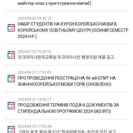
майстер-клас з приготування кімпаб)
2024-08-06 09:41:15
НАБІР СТУДЕНТІВ НА КУРСИ КОРЕЙСЬКОЇ МОВИ В
КОРЕЙСЬКОМУ ОСВІТНЬОМУ ЦЕНТРІ (ОСІННІЙ СЕМЕСТР
2024 Н.Р.)
2024-07-10 10:25:52
우크라이나한국교육원 우크라이나인 행정직원 채용 공고
2024-06-21 17:55:05
ПРО ПРОВЕДЕННЯ РЕЄСТРАЦІЇ НА 96-ий ІСПИТ НА
ЗНАННЯ КОРЕЙСЬКОЇ МОВИ TOPIK (ОНОВЛЕНО)
2024-05-21 14:50:11
ПРОДОВЖЕННЯ ТЕРМІНІВ ПОДАЧІ ДОКУМЕНТІВ ЗА
СТИПЕНДІАЛЬНОЮ ПРОГРАМОЮ 2024 GKS IRTS
2024-05-13 17:55:34
고려인 동포 청년·청소년 「한국이해과정」 참가자 모집 공고