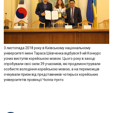
3 листопада 2018 року в Київському національному
університеті імені Тараса Шевченка відбувся ІІ-ий Конкурс
усних виступів корейською мовою. Цього року в заході
спробували свої сили 39 учасників, які продемонстрували
особисте володіння корейською мовою, а на переможців
очікували призи від представників чотирьох корейських
університетів провінції Чолла-пукто.