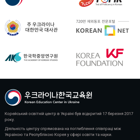
Корейський освітній центр в Україні був відкритий 17 березня 2017
року.
Діяльність центру спрямована на поглиблення співпраці між
Україною та Республікою Корея у сфері освіти та науки.