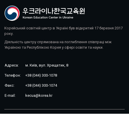
Корейський освітній центр в Україні був відкритий 17 березня 2017
року.
Діяльність центру спрямована на поглиблення співпраці між
Україною та Республікою Корея у сфері освіти та науки.
Адреса:
м. Київ, вул. Хрещатик, 8
Телефон:
+38 (044) 300-1078
Факс:
+38 (044) 300-1074
E-mail:
kecua@korea.kr
Korean Education Center in Ukraine © 2026. All rights reserved.
Розробка сайту: FocusWeb