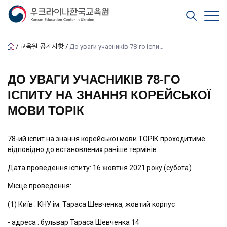
교육원 공지사항
До уваги учасників 78-го іспиту на знання корейської мови ТОРІК
ДО УВАГИ УЧАСНИКІВ 78-ГО
ІСПИТУ НА ЗНАННЯ КОРЕЙСЬКОЇ
МОВИ ТОРІК
78-ий іспит на знання корейської мови ТОРІК проходитиме
відповідно до встановлених раніше термінів.
Дата проведення іспиту: 16 жовтня 2021 року (субота)
Місце проведення:
(1) Київ : КНУ ім. Тараса Шевченка, жовтий корпус
- адреса : бульвар Тараса Шевченка 14