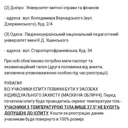
(2) Дніпро : Університет митної справи та фінансів
- адреса : вул. Володимира Вернадського (вул.
Дзержинського), буд. 2/4
(3) Одеса : Південноукраїнський національний педагогічний
університет імені К.Д. Ушинського
- адреса : вул. Старопортофранківська, буд. 34
При собі обов'язково потрібно мати паспорт та
екзаменаційний талон (друга половинка від анкети,
заповнена уповноваженою особою під час реєстрації).
!!!УВАГА!!!
ВСІ УЧАСНИКИ ІСПИТУ ПОВИННІ БУТИ У ЗАСОБАХ
ІНДИВІДУАЛЬНОГО ЗАХИСТУ (МАСКИ НА ОБЛИЧЧІ). Перед
початком іспиту буде проводитись скрінінг температури тіла -
УЧАСНИКИ З ТЕМПЕРАТУРОЮ ТІЛА ВИЩЕ 37.5° НЕ БУДУТЬ
ДОПУЩЕНІ ДО ІСПИТУ
. Кошти за реєстрацію даним
учасникам буде повернуто в 100% розмірі.