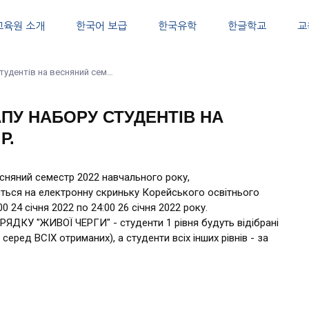
교육원 소개
한국어 보급
한국유학
한글학교
교
в на весняний семестр 2022 н.р.
АПУ НАБОРУ СТУДЕНТІВ НА
Р.
есняний семестр 2022 навчального року,
ться на електронну скриньку Корейського освітнього
24 січня 2022 по 24:00 26 січня 2022 року.
ЯДКУ "ЖИВОЇ ЧЕРГИ" - студенти 1 рівня будуть відібрані
ред ВСІХ отриманих), а студенти всіх інших рівнів - за