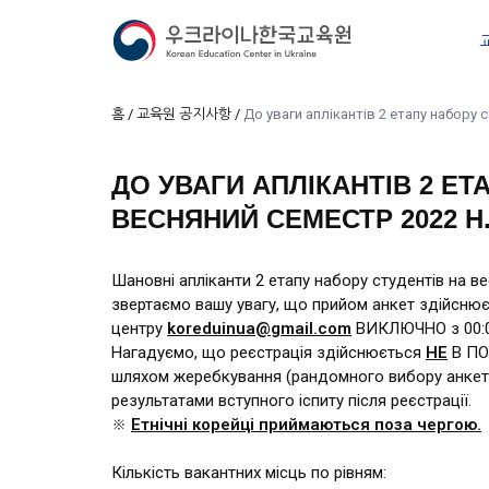
홈
교육원 공지사항
До уваги аплікантів 2 етапу набору студенті
ДО УВАГИ АПЛІКАНТІВ 2 ЕТ
ВЕСНЯНИЙ СЕМЕСТР 2022 Н.
Шановні апліканти 2 етапу набору студентів на в
звертаємо вашу увагу, що прийом анкет здійснює
центру
koreduinua@gmail.com
ВИКЛЮЧНО з 00:00 
Нагадуємо, що реєстрація здійснюється
НЕ
В ПОР
шляхом жеребкування (рандомного вибору анкет се
результатами вступного іспиту після реєстрації.
※
Етнічні корейці приймаються поза чергою.
Кількість вакантних місць по рівням: