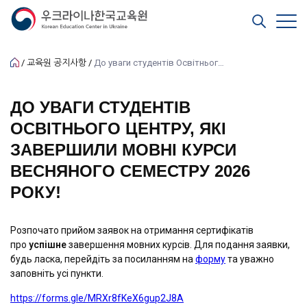
교육원 공지사항
До уваги студентів Освітнього центру, які завершили мовні курси весняного семестру 2026 року!
ДО УВАГИ СТУДЕНТІВ
ОСВІТНЬОГО ЦЕНТРУ, ЯКІ
ЗАВЕРШИЛИ МОВНІ КУРСИ
ВЕСНЯНОГО СЕМЕСТРУ 2026
РОКУ!
Розпочато прийом заявок на отримання сертифікатів
про
успішне
завершення мовних курсів. Для подання заявки,
будь ласка, перейдіть за посиланням на
форму
та уважно
заповніть усі пункти.
https://forms.gle/MRXr8fKeX6gup2J8A